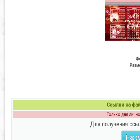
Фо
Разм
Ссылки на файл
Только для личног
Для получения ссы
Нажм