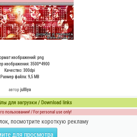
рмат изображений: png
ер изображения: 3500*4900
Качество: 300dpi
Размер файла: 9,5 MB
автор
jullliya
ы для загрузки / Download links
о пользования! / For personal use only!
лок, посмотрите короткую рекламу
ите для просмотра