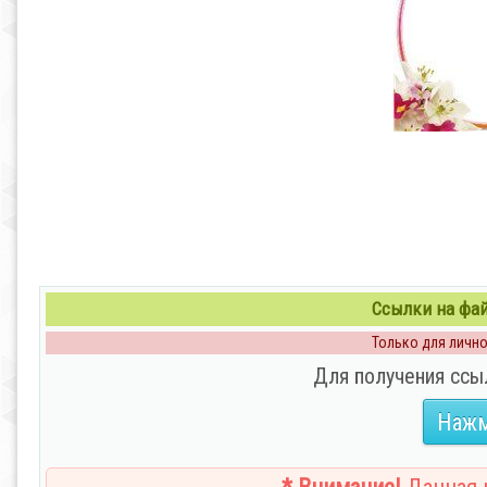
Ссылки на файл
Только для личног
Для получения ссы
Нажм