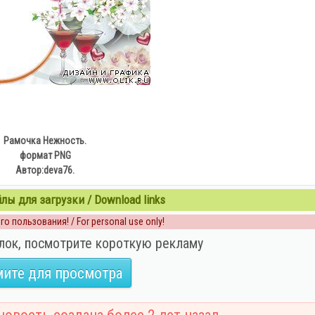
Рамочка Нежность.
формат PNG
Автор:deva76.
ы для загрузки / Download links
о пользования! / For personal use only!
лок, посмотрите короткую рекламу
ите для просмотра