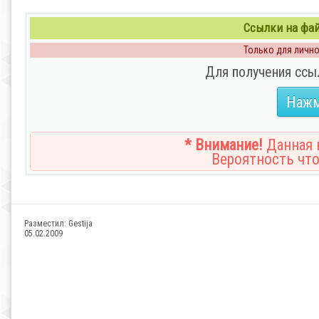
Ссылки на файл
Только для личног
Для получения ссы
Нажм
* Внимание!
Данная н
Вероятность что
Разместил:
Gestija
05.02.2009