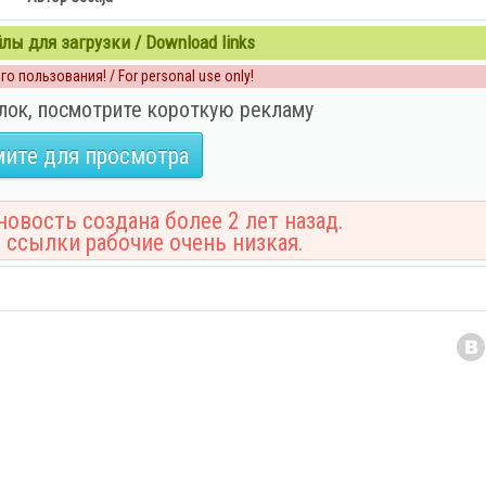
ы для загрузки / Download links
о пользования! / For personal use only!
лок, посмотрите короткую рекламу
ите для просмотра
овость создана более 2 лет назад.
 ссылки рабочие очень низкая.