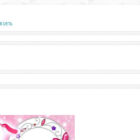
я сеть