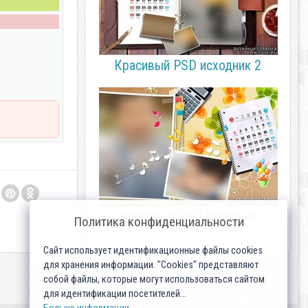
Красивый PSD исходник 2
Красивый PSD исходник
Политика конфиденциальности
Сайт использует идентификационные файлы cookies
для хранения информации. "Cookies" представляют
собой файлы, которые могут использоваться сайтом
для идентификации посетителей...