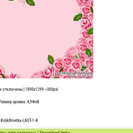
ои отключены | 1890x1299 ~300pxl
Размер архива: 4,94mB
#olik#metka-LAST-1-#