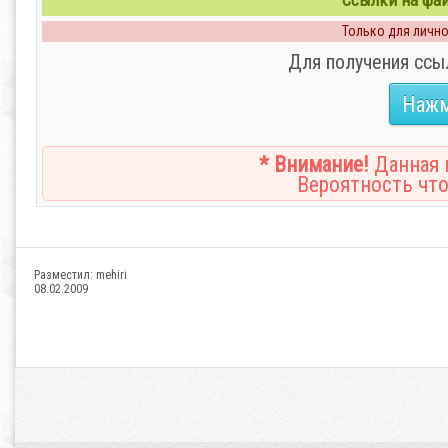
Ссылки на файл
Только для личног
Для получения ссы
Нажм
* Внимание!
Данная н
Вероятность что
Разместил:
mehiri
08.02.2009