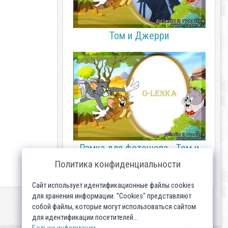
Том и Джерри
Рамка для фотошопа - Том и
Джерри
Политика конфиденциальности
Сайт использует идентификационные файлы cookies
для хранения информации. "Cookies" представляют
собой файлы, которые могут использоваться сайтом
для идентификации посетителей...