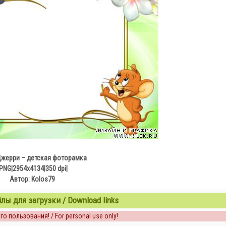
Джерри – детская фоторамка
|PNG|2954x4134|350 dpi|
Автор: Kolos79
ы для загрузки / Download links
о пользования! / For personal use only!