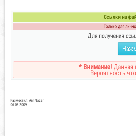
Ссылки на файл
Только для личног
Для получения ссы
Нажм
* Внимание!
Данная н
Вероятность что
Разместил:
AnnNazar
06.03.2009