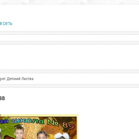
я сеть
рет Детский Листва
ва