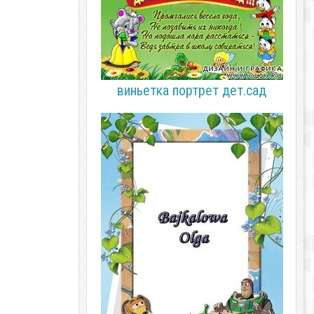
виньетка портрет дет.сад