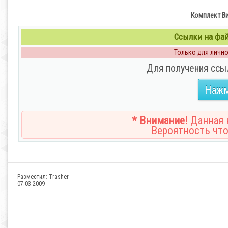
Комплект Ви
Ссылки на файл
Только для личног
Для получения ссы
Нажм
* Внимание!
Данная н
Вероятность что
Разместил:
Trasher
07.03.2009