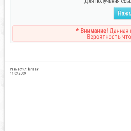
Для получения ссы
Нажм
* Внимание!
Данная н
Вероятность что
Разместил:
larissa1
11.03.2009