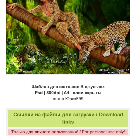
Шаблон для фотошоп В джунглях
Psd | 300dpi | A4 | слои скрыты
автор Юрка599
Ссылки на файлы для загрузки / Download
links
Только для личного пользования! / For personal use only!