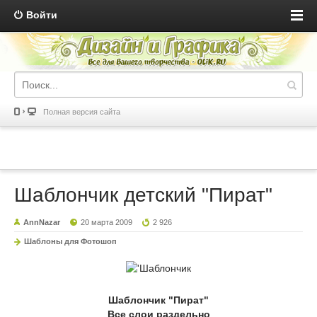
Войти
Полная версия сайта
Шаблончик детский "Пират"
AnnNazar
20 марта 2009
2 926
Шаблоны для Фотошоп
Шаблончик "Пират"
Все слои раздельно