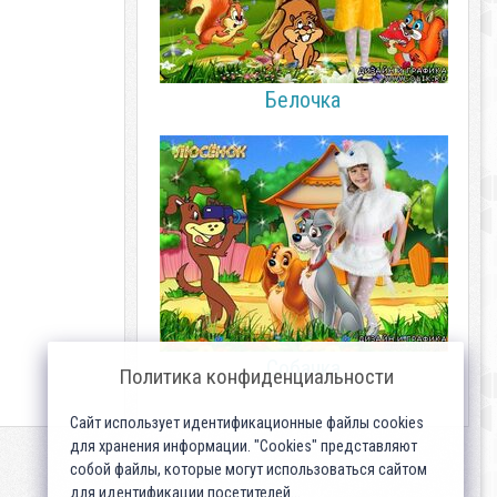
Белочка
Собачка
Политика конфиденциальности
Сайт использует идентификационные файлы cookies
для хранения информации. "Cookies" представляют
собой файлы, которые могут использоваться сайтом
для идентификации посетителей...