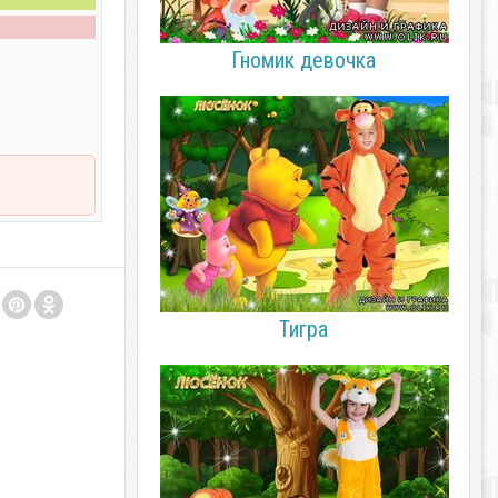
Гномик девочка
Тигра