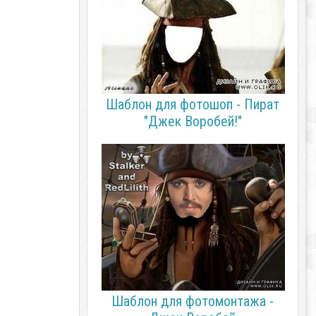
Шаблон для фотошоп - Пират
"Джек Воробей!"
Шаблон для фотомонтажа -