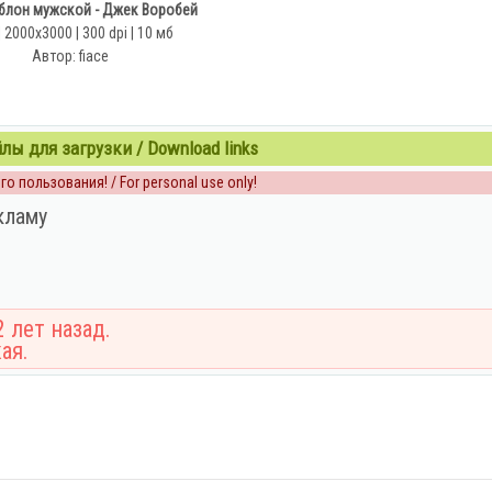
лон мужской - Джек Воробей
 2000x3000 | 300 dpi | 10 мб
Автор: fiace
ы для загрузки / Download links
о пользования! / For personal use only!
кламу
 лет назад.
ая.