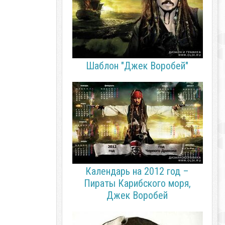
Шаблон "Джек Воробей"
Календарь на 2012 год –
Пираты Карибского моря,
Джек Воробей