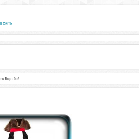
я сеть
жек Воробей