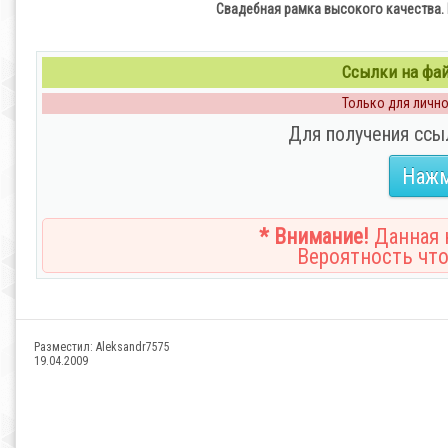
Свадебная рамка высокого качества. 
Ссылки на файл
Только для личног
Для получения ссы
Нажм
* Внимание!
Данная н
Вероятность что
Разместил:
Aleksandr7575
19.04.2009