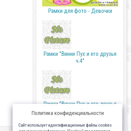
Рамки для фото - Девочки
Рамки "Винни Пух и его друзья
ч.4"
Рамки "Винни Пух и его друзья
ч.3"
Политика конфиденциальности
Сайт использует идентификационные файлы cookies