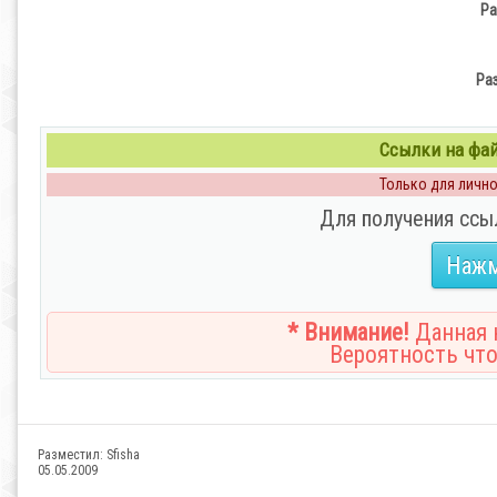
Ра
Ра
Ссылки на файл
Только для личног
Для получения ссы
Нажм
* Внимание!
Данная н
Вероятность что
Разместил:
Sfisha
05.05.2009