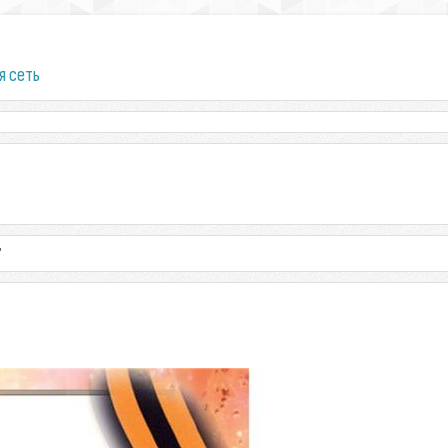
я сеть
"