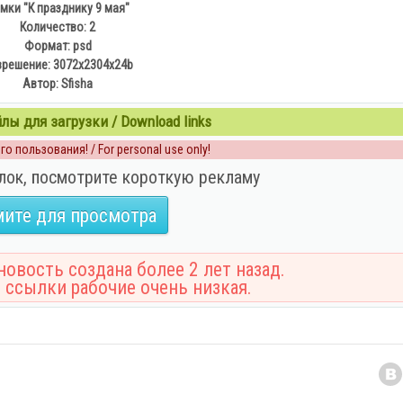
мки "К празднику 9 мая"
Количество: 2
Формат: psd
зрешение: 3072х2304х24b
Автор: Sfisha
ы для загрузки / Download links
о пользования! / For personal use only!
лок, посмотрите короткую рекламу
ите для просмотра
овость создана более 2 лет назад.
 ссылки рабочие очень низкая.