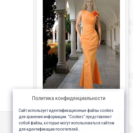
Вечер
Политика конфиденциальности
Сайт использует идентификационные файлы cookies
для хранения информации. "Cookies" представляют
собой файлы, которые могут использоваться сайтом
для идентификации посетителей...