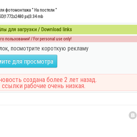
ля фотомонтажа " На постели "
SD|1772х2480 рх|3.34 mb
ы для загрузки / Download links
о пользования! / For personal use only!
лок, посмотрите короткую рекламу
ите для просмотра
овость создана более 2 лет назад.
 ссылки рабочие очень низкая.