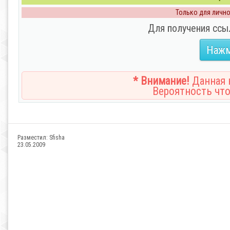
Только для личног
Для получения ссы
Нажм
* Внимание!
Данная н
Вероятность что
Разместил:
Sfisha
23.05.2009