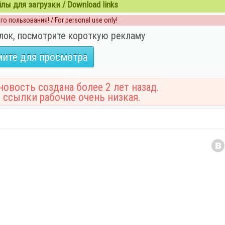
ы для загрузки / Download links
о пользования! / For personal use only!
лок, посмотрите короткую рекламу
ите для просмотра
овость создана более 2 лет назад.
 ссылки рабочие очень низкая.