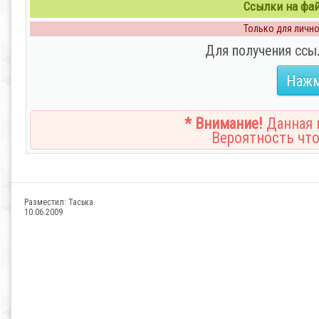
Ссылки на файл
Только для личног
Для получения ссы
Нажм
* Внимание!
Данная н
Вероятность что
Разместил:
Таська
10.06.2009