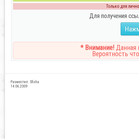
Только для личног
Для получения ссы
Нажм
* Внимание!
Данная н
Вероятность что
Разместил:
Sfisha
14.06.2009