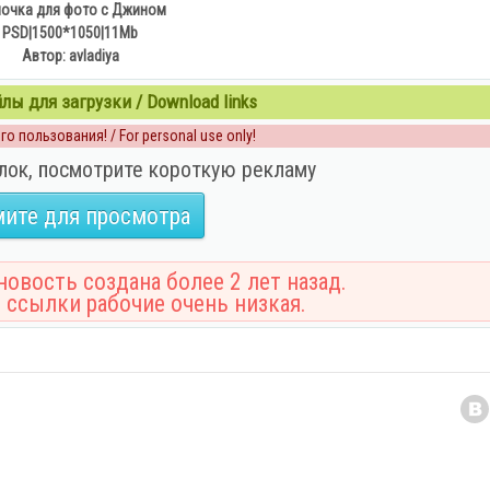
очка для фото с Джином
PSD|1500*1050|11Mb
Автор: avladiya
ы для загрузки / Download links
о пользования! / For personal use only!
лок, посмотрите короткую рекламу
ите для просмотра
овость создана более 2 лет назад.
 ссылки рабочие очень низкая.