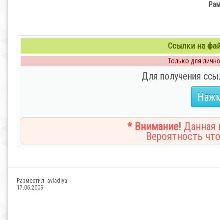
Рам
Ссылки на файл
Только для личног
Для получения ссы
Нажм
* Внимание!
Данная н
Вероятность что
Разместил:
avladiya
17.06.2009