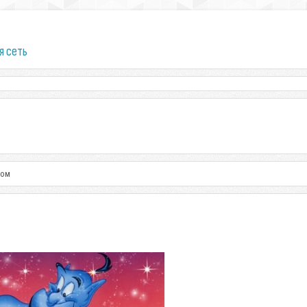
я сеть
ном