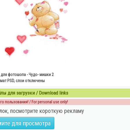
для фотошопа - Чудо- мишки 2
мат PSD, слои отключены
ы для загрузки / Download links
о пользования! / For personal use only!
лок, посмотрите короткую рекламу
ите для просмотра