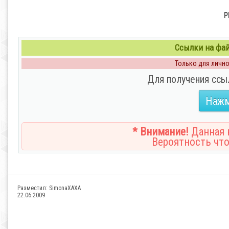
P
Ссылки на файл
Только для личног
Для получения ссы
Нажм
* Внимание!
Данная н
Вероятность что
Разместил:
SimonaXAXA
22.06.2009