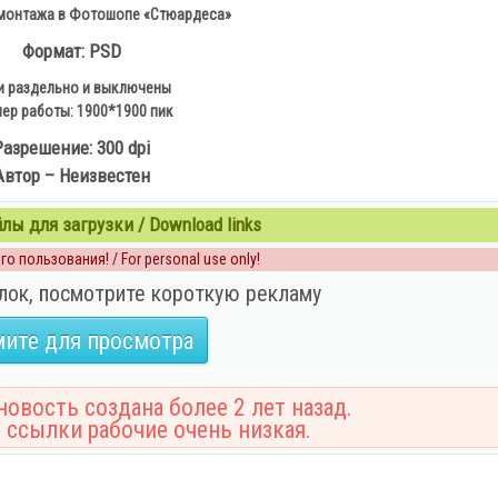
монтажа в Фотошопе «Стюардеса»
Формат: PSD
и раздельно и выключены
ер работы: 1900*1900 пик
Разрешение: 300 dpi
Автор – Неизвестен
ы для загрузки / Download links
о пользования! / For personal use only!
лок, посмотрите короткую рекламу
ите для просмотра
овость создана более 2 лет назад.
 ссылки рабочие очень низкая.