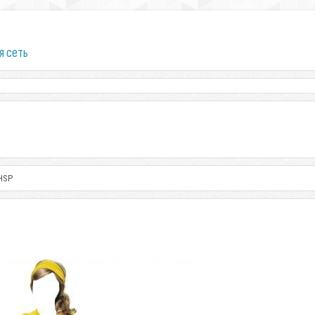
я сеть
HSP