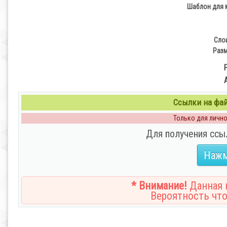
Шаблон для 
Сло
Разм
Ссылки на файл
Только для личног
Для получения ссы
Нажм
* Внимание!
Данная н
Вероятность что