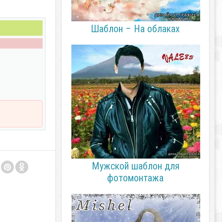
Шаблон – На облаках
Мужской шаблон для
фотомонтажа