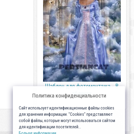
Шаблон для фотомонтажа - В
облаках
Политика конфиденциальности
Сайт использует идентификационные файлы cookies
для хранения информации. "Cookies" представляют
собой файлы, которые могут использоваться сайтом
для идентификации посетителей...
Больше информации