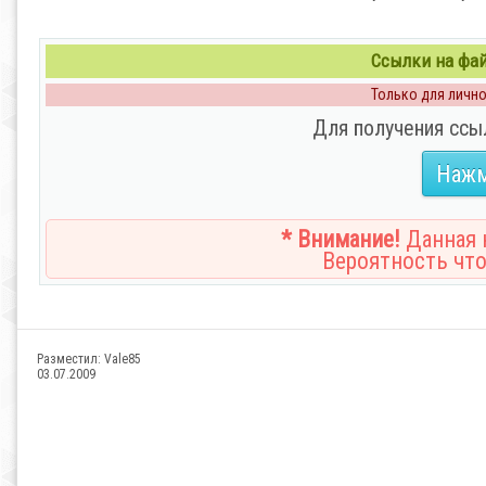
Ссылки на файл
Только для личног
Для получения ссы
Нажм
* Внимание!
Данная н
Вероятность что
Разместил:
Vale85
03.07.2009