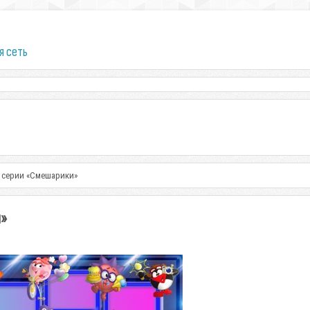
я сеть
 серии «Смешарики»
»