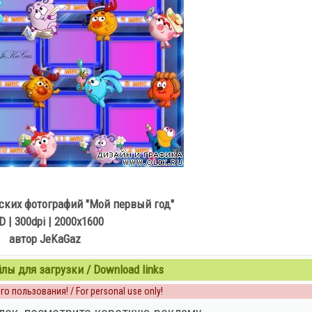
ских фотографий "Мой первый год"
D | 300dpi | 2000x1600
автор JeKaGaz
ы для загрузки / Download links
о пользования! / For personal use only!