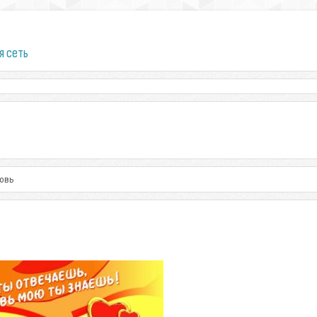
я сеть
бовь