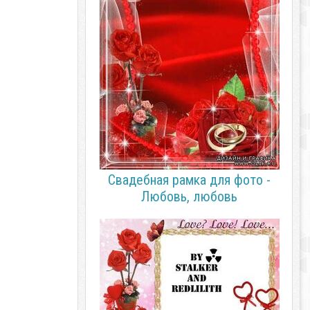
Свадебная рамка для фото -
Любовь, любовь