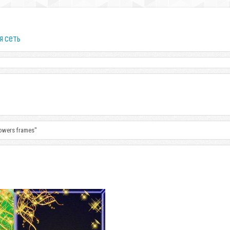
я сеть
owers frames"