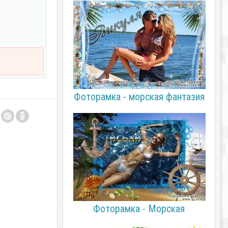
Фоторамка - морская фантазия
Фоторамка - Морская