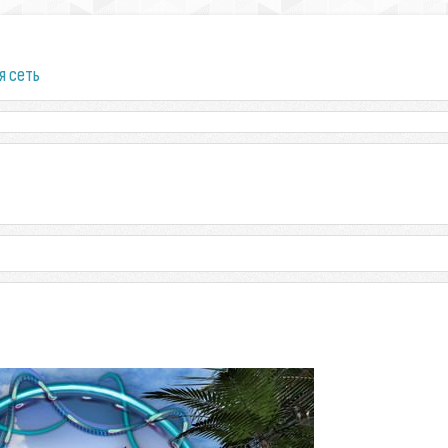
я сеть