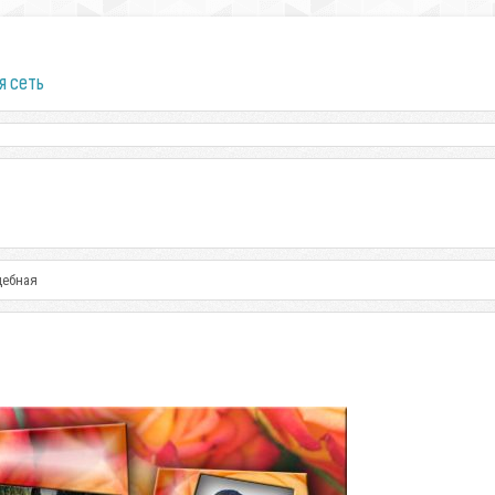
я сеть
дебная