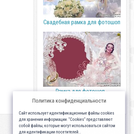
Свадебная рамка для фотошоп
Рамка для фотошоп -
Свадебная
Политика конфиденциальности
Сайт использует идентификационные файлы cookies
для хранения информации. "Cookies" представляют
собой файлы, которые могут использоваться сайтом
для идентификации посетителей...