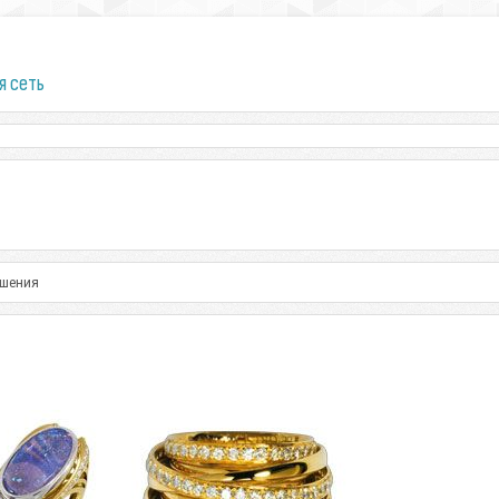
я сеть
ашения