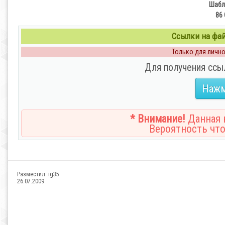
Шабл
86 
Ссылки на файл
Только для личног
Для получения ссы
Нажм
* Внимание!
Данная н
Вероятность что
Разместил:
ig35
26.07.2009