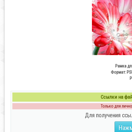
Рамка дл
Формат: PSD
Р
Ссылки на файл
Только для личног
Для получения ссы
Нажм