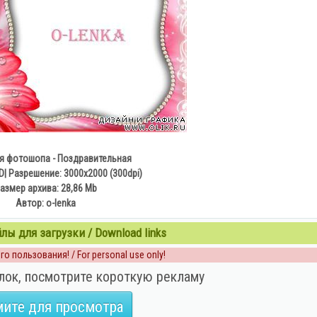
я фотошопа - Поздравительная
| Разрешение: 3000х2000 (300dpi)
азмер архива: 28,86 Mb
Автор: o-lenka
ы для загрузки / Download links
о пользования! / For personal use only!
лок, посмотрите короткую рекламу
ите для просмотра