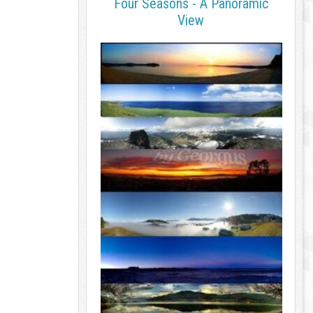
Four Seasons - A Panoramic
View