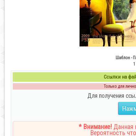
Шаблон - П
1
Ссылки на файл
Только для личног
Для получения ссы
Нажм
* Внимание!
Данная н
Вероятность что