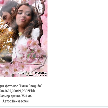
для фотошоп "Наша Свадьба"
98х3602,300dpi,PSD*PDD
Размер архива:75.3 мб
Автор:Неизвестен