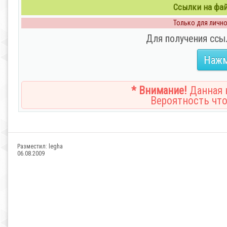
Ссылки на файл
Только для личног
Для получения ссы
Нажм
* Внимание!
Данная н
Вероятность что
Разместил:
legha
06.08.2009