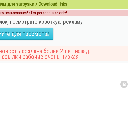
ы для загрузки / Download links
о пользования! / For personal use only!
лок, посмотрите короткую рекламу
ите для просмотра
овость создана более 2 лет назад.
 ссылки рабочие очень низкая.