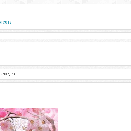
я сеть
а Свадьба"