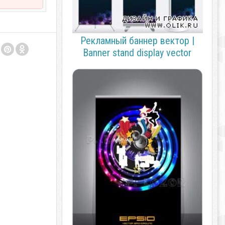
Рекламный баннер вектор |
Banner stand display vector