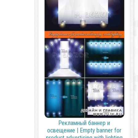
Рекламный баннер и
освещение | Empty banner for
product advertising with lighting