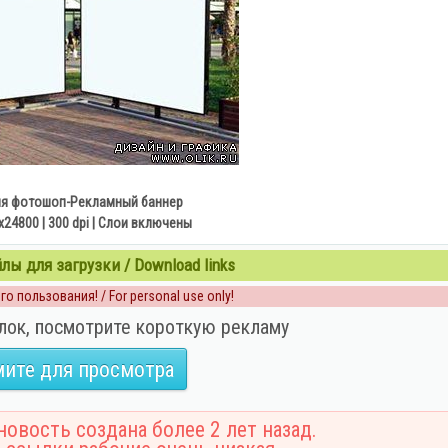
ля фотошоп-Рекламный баннер
x24800 | 300 dpi | Слои включены
ы для загрузки / Download links
о пользования! / For personal use only!
лок, посмотрите короткую рекламу
ите для просмотра
овость создана более 2 лет назад.