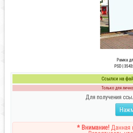
Рамка д
PSD | 3543
Ссылки на файл
Только для личног
Для получения ссы
Нажм
* Внимание!
Данная н