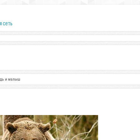
я сеть
едь и малыш