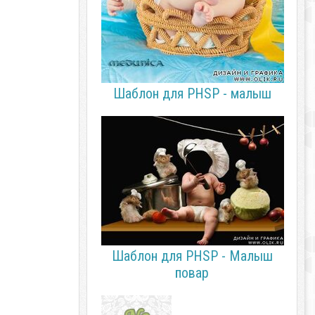
Шаблон для PHSP - малыш
Шаблон для PHSP - Малыш
повар