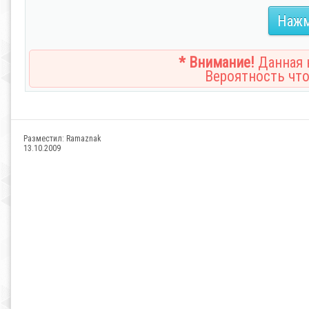
Нажм
* Внимание!
Данная н
Вероятность что
Разместил:
Ramaznak
13.10.2009