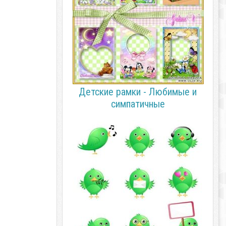
Детские рамки - Любимые и
симпатичные