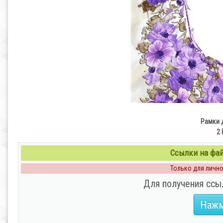
Рамки 
2 
Ссылки на файл
Только для личног
Для получения ссы
Нажм