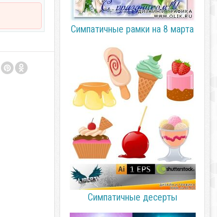
Симпатичные рамки на 8 марта
Симпатичные десерты