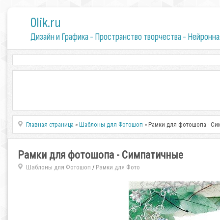
0lik.ru
Дизайн и Графика - Пространство творчества - Нейронна
Главная страница
»
Шаблоны для Фотошоп
» Рамки для фотошопа - С
Рамки для фотошопа - Симпатичные
Шаблоны для Фотошоп
Рамки для Фото
/