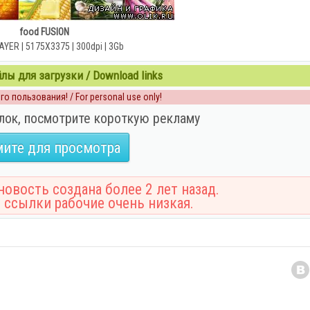
food FUSION
LAYER | 5175X3375 | 300dpi | 3Gb
ы для загрузки / Download links
о пользования! / For personal use only!
лок, посмотрите короткую рекламу
ите для просмотра
овость создана более 2 лет назад.
 ссылки рабочие очень низкая.