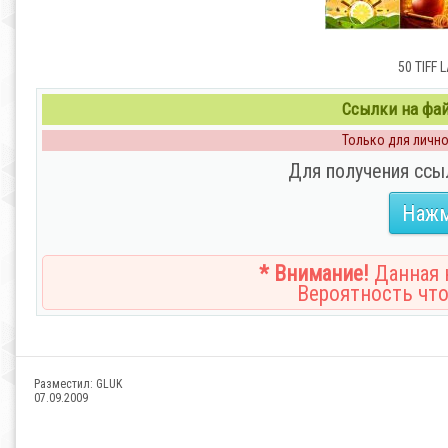
50 TIFF 
Ссылки на файл
Только для личног
Для получения ссы
Нажм
* Внимание!
Данная н
Вероятность что
Разместил:
GLUK
07.09.2009