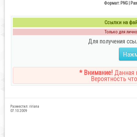
Формат: PNG | Раз
Ссылки на файл
Только для личног
Для получения ссы
Нажм
* Внимание!
Данная н
Вероятность что
Разместил:
ririana
07.10.2009