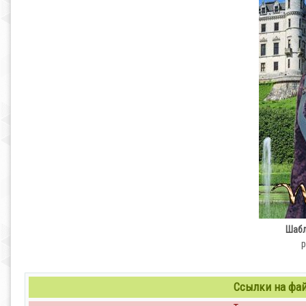
Шабл
p
Ссылки на файл