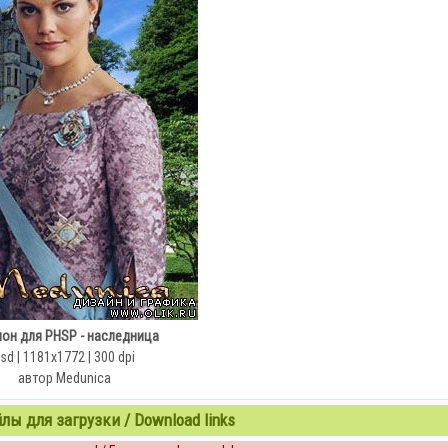
он для PHSP - наследница
sd | 1181х1772 | 300 dpi
автор Medunica
ы для загрузки / Download links