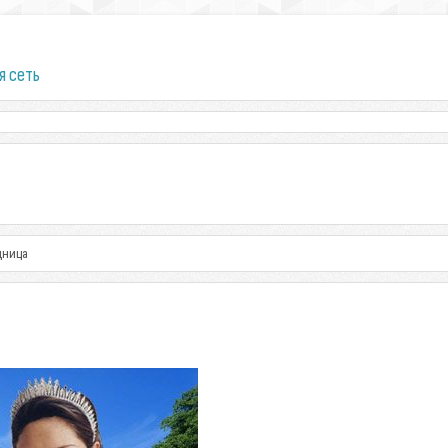
я сеть
дница