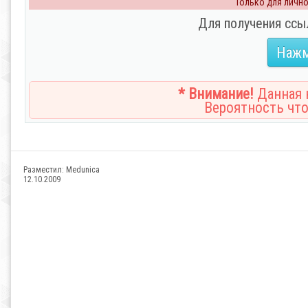
Только для личног
Для получения ссы
Нажм
* Внимание!
Данная н
Вероятность что
Разместил:
Medunica
12.10.2009