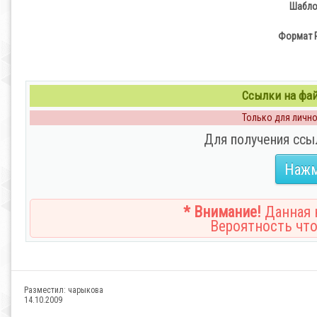
Шабло
Формат P
Ссылки на файл
Только для личног
Для получения ссы
Нажм
* Внимание!
Данная н
Вероятность что
Разместил:
чарыкова
14.10.2009