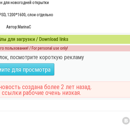
н для новогодней открытки
SD, 1200*1600, слои отдельно
Автор:MarinaC
ы для загрузки / Download links
о пользования! / For personal use only!
лок, посмотрите короткую рекламу
ите для просмотра
овость создана более 2 лет назад.
 ссылки рабочие очень низкая.