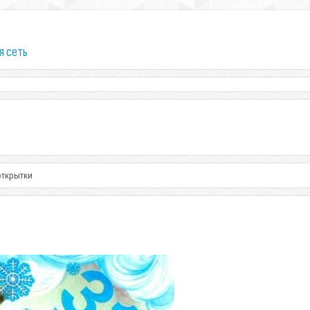
я сеть
открытки