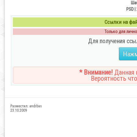
Ша
PSD | 
Ссылки на файл
Только для личног
Для получения ссы
Нажм
* Внимание!
Данная н
Вероятность что
Разместил:
andrbas
23.10.2009