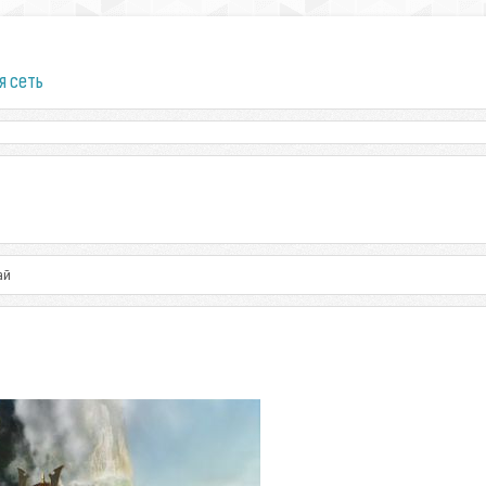
я сеть
ай