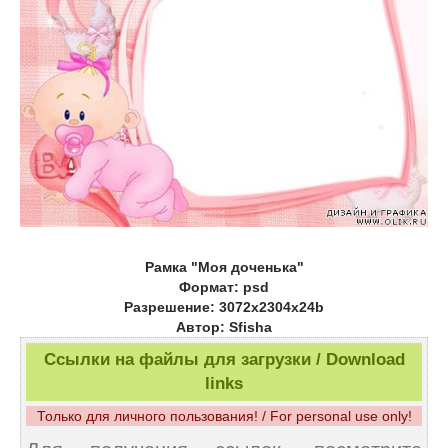
Рамка "Моя доченька"
Формат: psd
Разрешение: 3072х2304х24b
Автор: Sfisha
Ссылки на файлы для загрузки / Download
links
Только для личного пользования! / For personal use only!