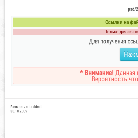
psd/2
Ссылки на файл
Только для личног
Для получения ссы
Нажм
* Внимание!
Данная н
Вероятность что
Разместил:
tashimiti
30.10.2009