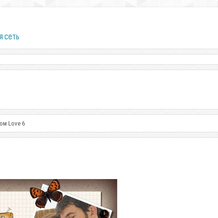
я сеть
ом Love 6