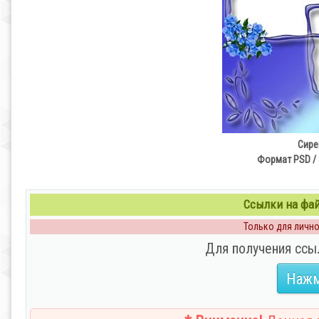
Сире
Формат PSD / 
Ссылки на файл
Только для личног
Для получения ссы
Нажм