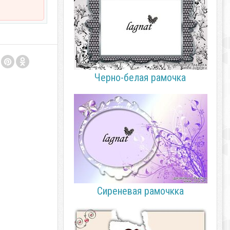
Черно-белая рамочка
Сиреневая рамочкка