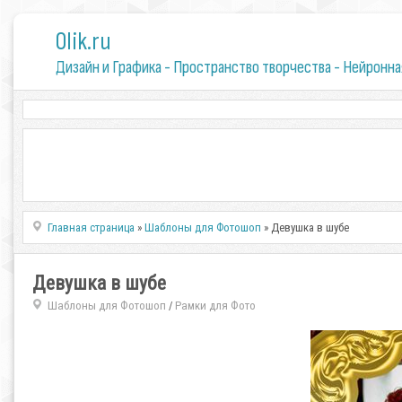
0lik.ru
Дизайн и Графика - Пространство творчества - Нейронна
Главная страница
»
Шаблоны для Фотошоп
» Девушка в шубе
Девушка в шубе
Шаблоны для Фотошоп
Рамки для Фото
/