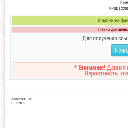
Рамк
4 PSD | 220
Ссылки на файл
Только для личног
Для получения ссы
Нажм
* Внимание!
Данная н
Вероятность что
Разместил:
lexi
08.11.2009