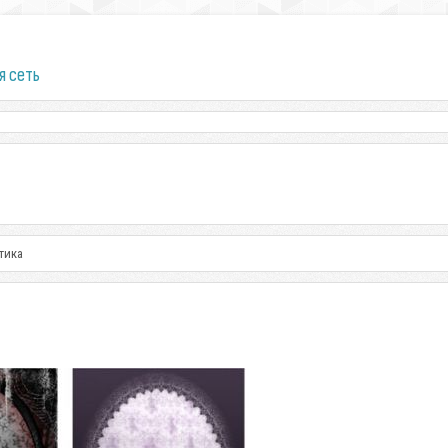
я сеть
тика