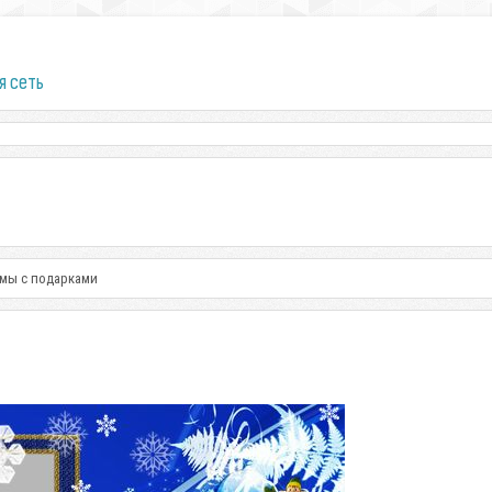
я сеть
омы с подарками