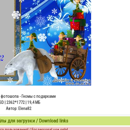
 фотошопа - Гномы с подарками
SD | 2362*1772 | 19,4 МБ
Автор: Elena82
ы для загрузки / Download links
о пользования! / For personal use only!