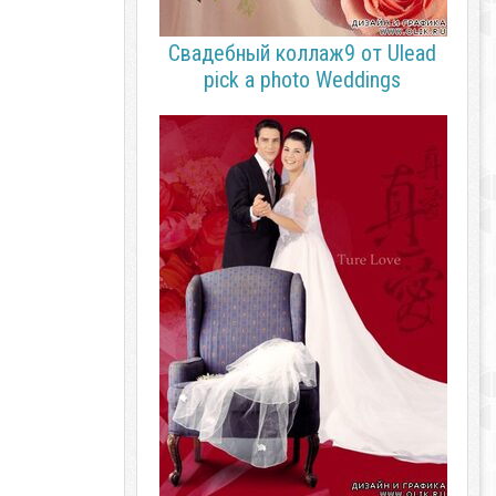
Свадебный коллаж9 от Ulead
pick a photo Weddings