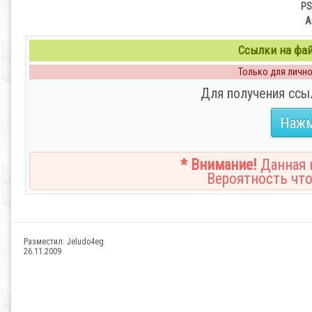
PS
А
Ссылки на файл
Только для личног
Для получения ссы
Нажм
* Внимание!
Данная н
Вероятность что
Разместил:
Jeludo4eg
26.11.2009