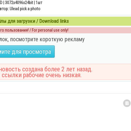
D | 3072x4096х24bit | 1шт
втор: Ulead pick a photo
ы для загрузки / Download links
о пользования! / For personal use only!
лок, посмотрите короткую рекламу
ите для просмотра
овость создана более 2 лет назад.
 ссылки рабочие очень низкая.