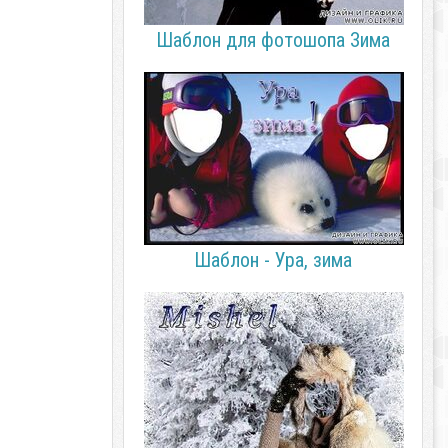
Шаблон для фотошопа Зима
Шаблон - Ура, зима