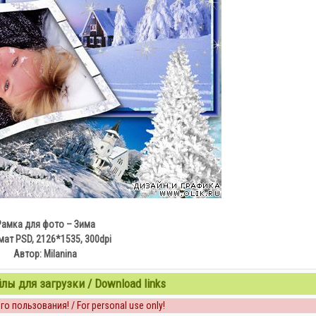
Рамка для фото – Зима
ат PSD, 2126*1535, 300dpi
Автор: Milanina
ы для загрузки / Download links
о пользования! / For personal use only!