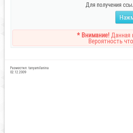
Для получения ссы
Нажм
* Внимание!
Данная н
Вероятность что
Разместил:
tanyamilanina
02.12.2009