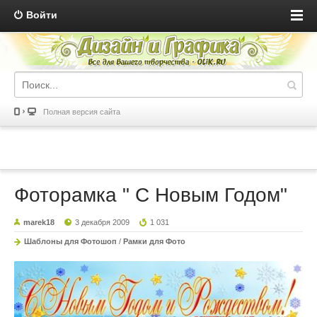
Войти
Полная версия сайта
Фоторамка " С Новым Годом"
marek18
3 декабря 2009
1 031
Шаблоны для Фотошоп
/
Рамки для Фото